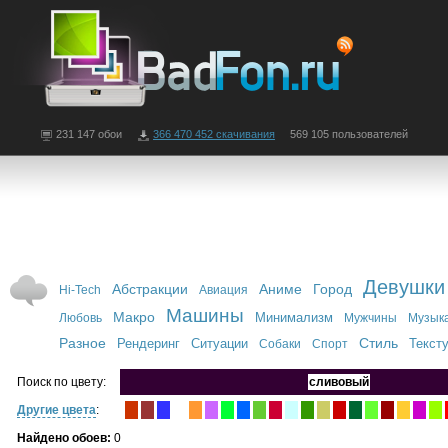
231 147 обои
366 470 452 скачивания
569 105 пользователей
Девушки
Абстракции
Аниме
Город
Hi-Tech
Авиация
Машины
Макро
Минимализм
Любовь
Мужчины
Музык
Разное
Стиль
Рендеринг
Ситуации
Текст
Собаки
Спорт
Поиск по цвету:
сливовый
Другие цвета
:
Найдено обоев:
0