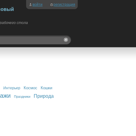
войти
регистрация
новый
 рабочего стола
Космос
Кошки
Интерьер
зажи
Природа
Праздники