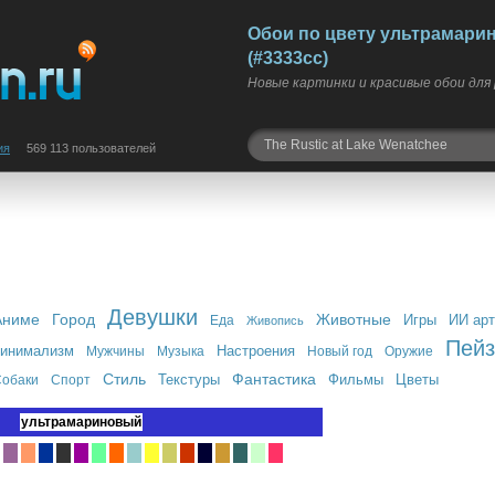
Обои по цвету ультрамари
(#3333cc)
Новые картинки и красивые обои для
ия
569 113 пользователей
Девушки
Аниме
Город
Животные
Игры
ИИ арт
Еда
Живопись
Пей
инимализм
Настроения
Мужчины
Музыка
Новый год
Оружие
Стиль
Фантастика
Текстуры
Фильмы
Цветы
обаки
Спорт
ультрамариновый