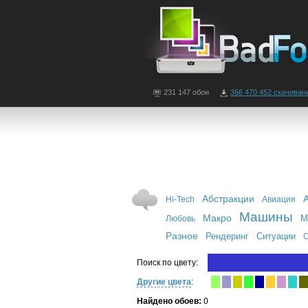
231 147 обои
366 470 452 скачиван
Абстракции
Hi-Tech
Авиация
Машины
Макро
М
Любовь
Разное
Рендеринг
Ситуации
С
Поиск по цвету:
Другие цвета
:
Найдено обоев:
0