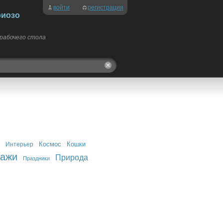
войти
регистрация
риозо
 рабочего стола
Космос
Кошки
Интерьер
зажи
Природа
Праздники