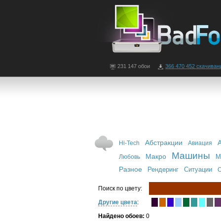
231 147 обои
366 470 452 скачиван
Абстракции
Hi-Tech
Авиация
Машины
Макро
М
Любовь
Разное
Рендеринг
Ситуации
С
Поиск по цвету:
Другие цвета
:
Найдено обоев:
0