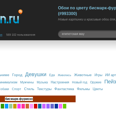
Обои по цвету бисмарк-фу
(#993300)
Новые картинки и красивые обои для
ия
569 102 пользователя
Девушки
Аниме
Город
Животные
Игры
ИИ арт
Еда
Живопись
Пей
инимализм
Настроения
Мужчины
Музыка
Новый год
Оружие
Стиль
Фантастика
Текстуры
Фильмы
Цветы
обаки
Спорт
бисмарк-фуриозо