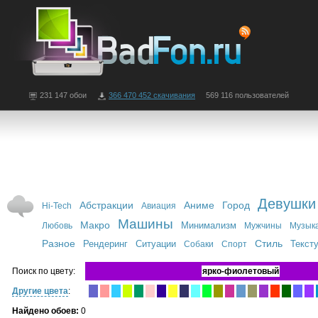
231 147 обои
366 470 452 скачивания
569 116 пользователей
Девушки
Абстракции
Аниме
Город
Hi-Tech
Авиация
Машины
Макро
Минимализм
Любовь
Мужчины
Музык
Разное
Стиль
Рендеринг
Ситуации
Текст
Собаки
Спорт
Поиск по цвету:
ярко-фиолетовый
Другие цвета
:
Найдено обоев:
0