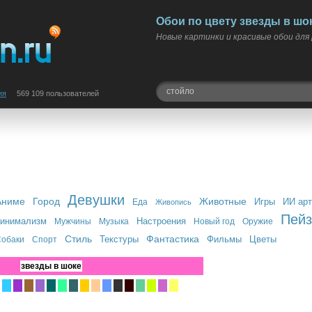
Обои по цвету звезды в шоке
Новые картинки и красивые обои для
ия
569 109 пользователей
Девушки
Аниме
Город
Животные
Игры
ИИ арт
Еда
Живопись
Пей
инимализм
Настроения
Мужчины
Музыка
Новый год
Оружие
Стиль
Фантастика
Текстуры
Фильмы
Цветы
обаки
Спорт
звезды в шоке