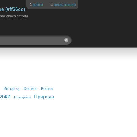
войти
регистрация
 (#ff66cc)
 рабочего стола
Космос
Кошки
Интерьер
зажи
Природа
Праздники