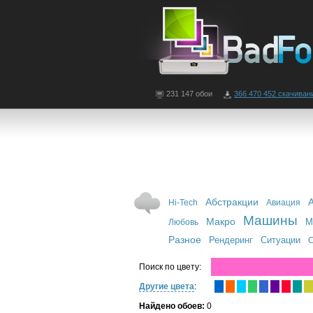
231 147 обои
366 470 452 скачиван
Абстракции
Hi-Tech
Авиация
Машины
Макро
М
Любовь
Разное
Рендеринг
Ситуации
С
Поиск по цвету:
Другие цвета
:
Найдено обоев:
0