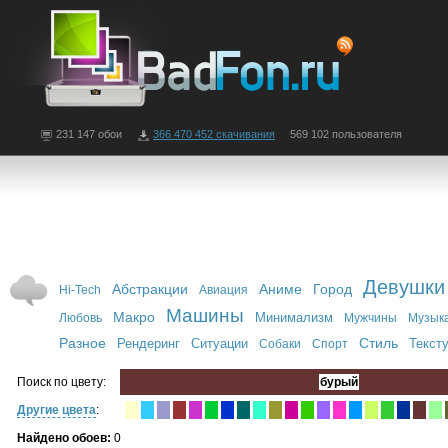
231 147 обои
366 470 452 скачивания
569 102 пользователя
Девушки
Абстракции
Аниме
Город
Hi-Tech
Авиация
Машины
Макро
Минимализм
Любовь
Мужчины
Музык
Разное
Стиль
Рендеринг
Ситуации
Текст
Собаки
Спорт
Поиск по цвету:
бурый
Другие цвета
:
Найдено обоев:
0