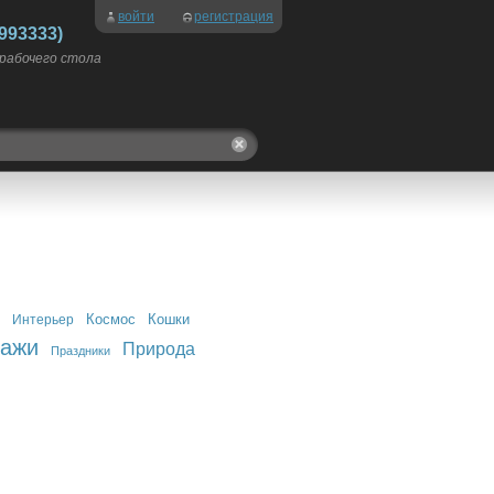
войти
регистрация
993333)
 рабочего стола
Космос
Кошки
Интерьер
зажи
Природа
Праздники