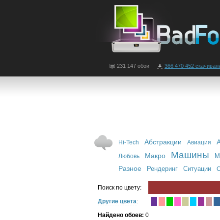
231 147 обои
366 470 452 скачиван
Абстракции
Hi-Tech
Авиация
Машины
Макро
М
Любовь
Разное
Рендеринг
Ситуации
С
Поиск по цвету:
Другие цвета
:
Найдено обоев:
0