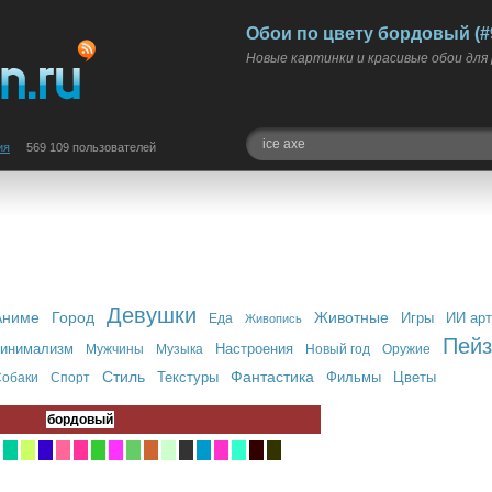
Обои по цвету бордовый (#
Новые картинки и красивые обои для
ия
569 109 пользователей
Девушки
Аниме
Город
Животные
Игры
ИИ арт
Еда
Живопись
Пей
инимализм
Настроения
Мужчины
Музыка
Новый год
Оружие
Стиль
Фантастика
Текстуры
Фильмы
Цветы
обаки
Спорт
бордовый