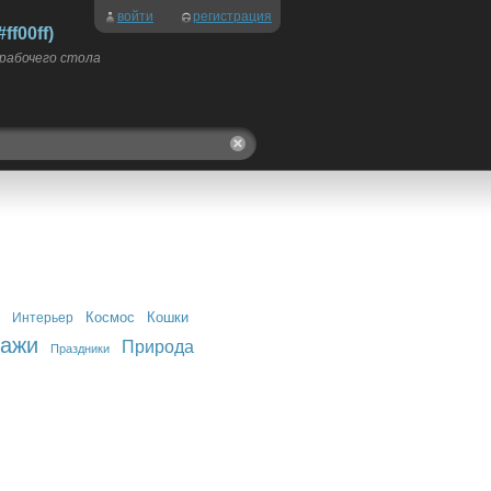
войти
регистрация
f00ff)
 рабочего стола
Космос
Кошки
Интерьер
зажи
Природа
Праздники