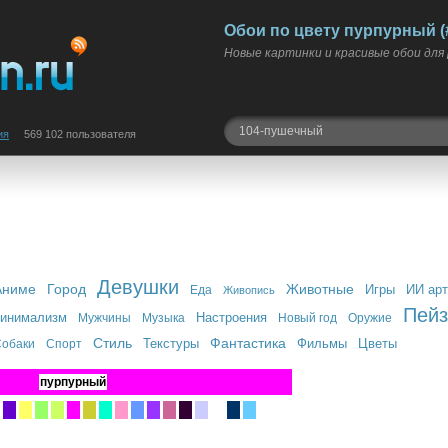
Обои по цвету пурпурный (#f
Новые картинки и красивые обои для
ия
569 102 пользователя
Девушки
Аниме
Город
Животные
Игры
ИИ арт
Еда
Живопись
Пей
инимализм
Настроения
Мужчины
Музыка
Новый год
Оружие
Стиль
Фантастика
Текстуры
Фильмы
Цветы
обаки
Спорт
пурпурный