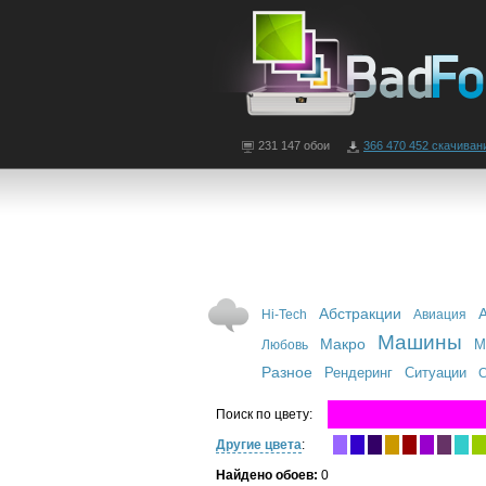
231 147 обои
366 470 452 скачиван
Абстракции
Hi-Tech
Авиация
Машины
Макро
М
Любовь
Разное
Рендеринг
Ситуации
С
Поиск по цвету:
Другие цвета
:
Найдено обоев:
0