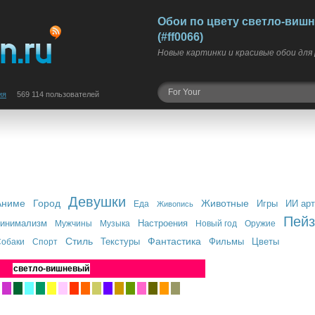
Обои по цвету светло-виш
(#ff0066)
Новые картинки и красивые обои для
ия
569 114 пользователей
Девушки
Аниме
Город
Животные
Игры
ИИ арт
Еда
Живопись
Пей
инимализм
Настроения
Мужчины
Музыка
Новый год
Оружие
Стиль
Фантастика
Текстуры
Фильмы
Цветы
обаки
Спорт
светло-вишневый