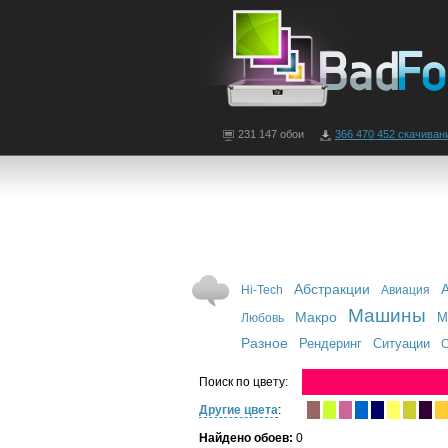
231 147 обои
366 470 452 скачиван
Абстракции
Hi-Tech
Авиация
Машины
Макро
М
Любовь
Разное
Рендеринг
Ситуации
С
Поиск по цвету:
Другие цвета
:
Найдено обоев:
0