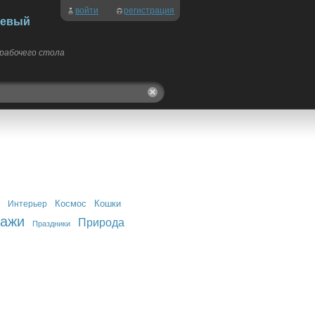
войти
регистрация
невый
 рабочего стола
Космос
Кошки
Интерьер
зажи
Природа
Праздники